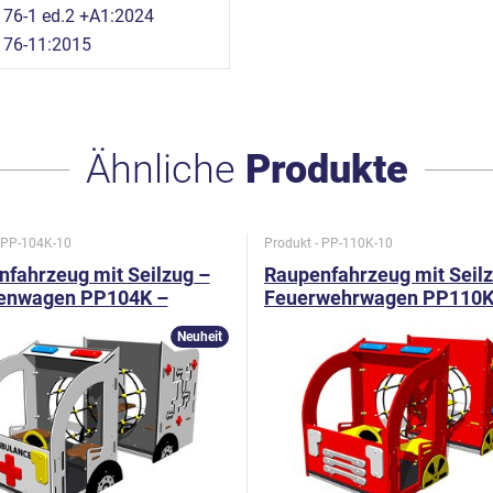
76-1 ed.2 +A1:2024
176-11:2015
Ähnliche
Produkte
- PP-104K-10
Produkt - PP-110K-10
fahrzeug mit Seilzug –
Raupenfahrzeug mit Seil
enwagen PP104K –
Feuerwehrwagen PP110K
etall
Ganzmetall
Neuheit