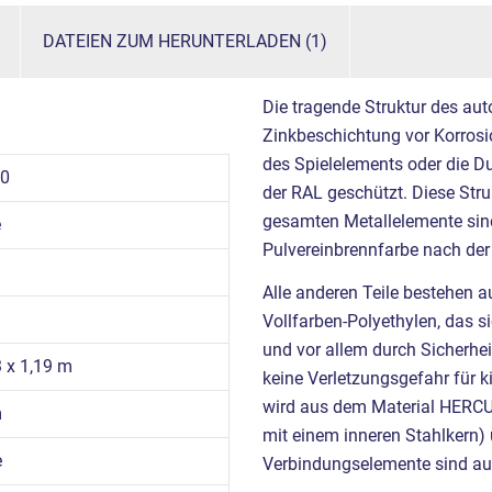
DATEIEN ZUM HERUNTERLADEN (1)
Die tragende Struktur des aut
Zinkbeschichtung vor Korrosio
des Spielelements oder die D
10
der RAL geschützt. Diese Struk
gesamten Metallelemente sind
e
Pulvereinbrennfarbe nach der
Alle anderen Teile bestehen 
Vollfarben-Polyethylen, das s
und vor allem durch Sicherheit
3 x 1,19 m
keine Verletzungsgefahr für k
wird aus dem Material HERCU
m
mit einem inneren Stahlkern)
e
Verbindungselemente sind aus