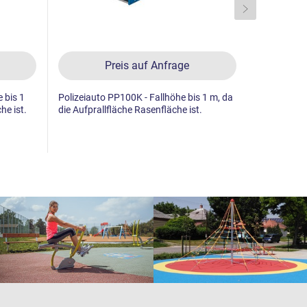
Preis auf Anfrage
 bis 1
Polizeiauto PP100K - Fallhöhe bis 1 m, da
Zug - metal
he ist.
die Aufprallfläche Rasenfläche ist.
eine Grasfl
Vollkunsts
Zuschlag - 