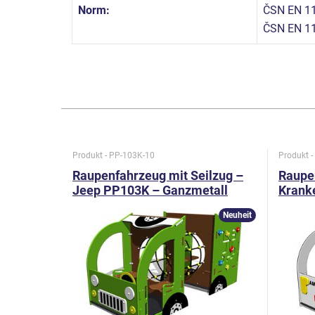
Norm:
ČSN EN 11
ČSN EN 1
Produkt - PP-103K-10
Produkt 
Raupenfahrzeug mit Seilzug –
Raupen
Jeep PP103K – Ganzmetall
Krank
Ganzm
Neuheit