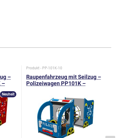
Produkt - PP-101K-10
Produkt - VL
zug –
Raupenfahrzeug mit Seilzug –
Zug - me
 –
Polizeiwagen PP101K –
Ganzmetall
Neuheit