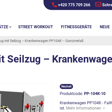
+420 775 709 266
Schre
ÄTZE
STREET WORKOUT
FITNESSGERÄTE
NEUE
g mit Seilzug – Krankenwagen PP104K – Ganzmetall
t Seilzug – Krankenwag
Neuheit
Produktcode:
PP-104K-10
Krankenwagen PP104K - Fallhö
ist.
Mehr Informationen