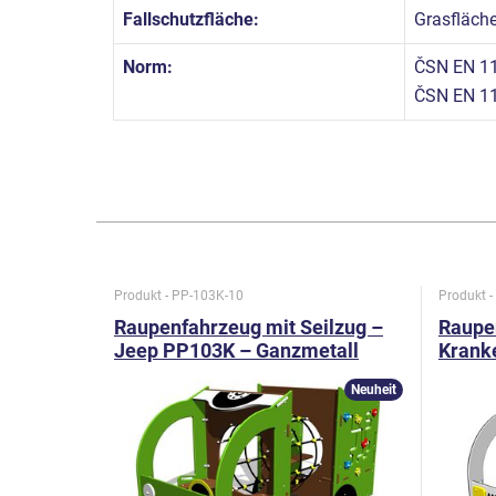
Fallschutzfläche:
Grasfläch
Norm:
ČSN EN 11
ČSN EN 1
Produkt - PP-103K-10
Produkt 
Raupenfahrzeug mit Seilzug –
Raupen
Jeep PP103K – Ganzmetall
Krank
Ganzm
Neuheit