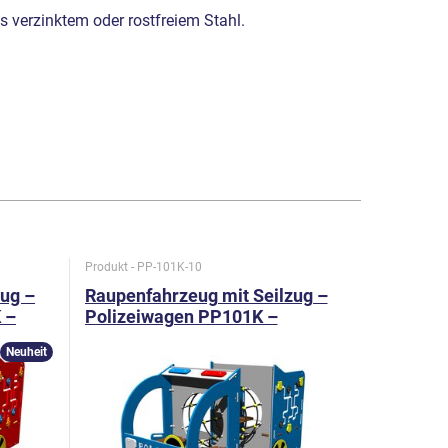
 verzinktem oder rostfreiem Stahl.
Produkt - PP-101K-10
Produkt - VL
zug –
Raupenfahrzeug mit Seilzug –
Zug - me
 –
Polizeiwagen PP101K –
Ganzmetall
Neuheit