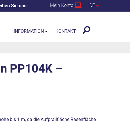
Mein Konto
DE
iben Sie uns
INFORMATION
KONTAKT
en PP104K –
he bis 1 m, da die Aufprallfläche Rasenfläche