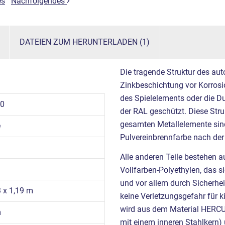
es
Nachfolgendes
DATEIEN ZUM HERUNTERLADEN (1)
Die tragende Struktur des aut
Zinkbeschichtung vor Korrosio
des Spielelements oder die D
10
der RAL geschützt. Diese Struk
gesamten Metallelemente sind
e
Pulvereinbrennfarbe nach der
Alle anderen Teile bestehen 
Vollfarben-Polyethylen, das s
und vor allem durch Sicherheit
3 x 1,19 m
keine Verletzungsgefahr für k
wird aus dem Material HERCU
m
mit einem inneren Stahlkern)