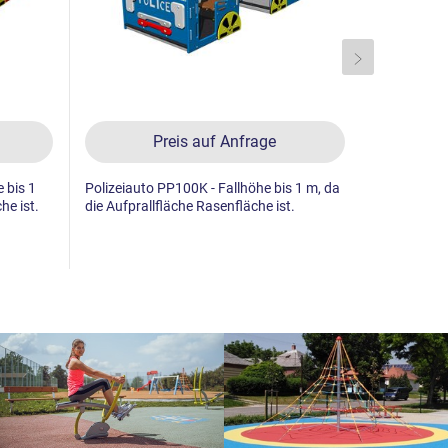
Preis auf Anfrage
 bis 1
Polizeiauto PP100K - Fallhöhe bis 1 m, da
Zug - metal
he ist.
die Aufprallfläche Rasenfläche ist.
eine Grasfl
Vollkunsts
Zuschlag - 