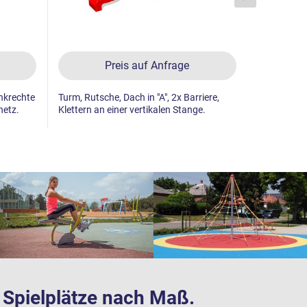
Preis auf Anfrage
enkrechte
Turm, Rutsche, Dach in "A", 2x Barriere,
Turm, Rutsc
netz.
Klettern an einer vertikalen Stange.
Steilkletter
Handgriffe
te Spielplätze nach Maß.