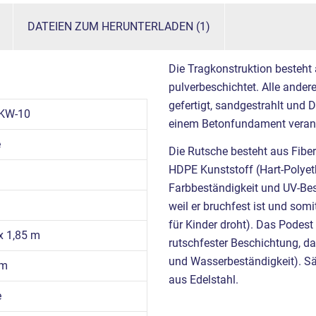
DATEIEN ZUM HERUNTERLADEN (1)
Die Tragkonstruktion besteht
pulverbeschichtet. Alle ande
gefertigt, sandgestrahlt und 
KW-10
einem Betonfundament verank
e
Die Rutsche besteht aus Fibe
HDPE Kunststoff (Hart-Polyet
Farbbeständigkeit und UV-Best
weil er bruchfest ist und somi
für Kinder droht). Das Podes
 x 1,85 m
rutschfester Beschichtung, das
und Wasserbeständigkeit). Sä
 m
aus Edelstahl.
e