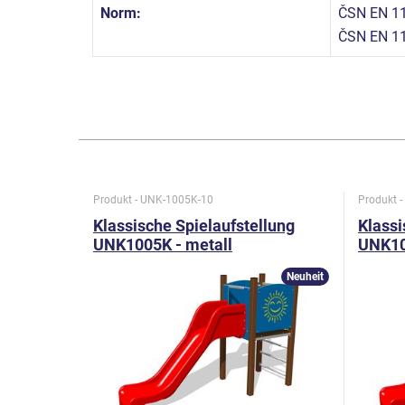
Norm:
ČSN EN 11
ČSN EN 11
Produkt - UNK-1005K-10
Produkt 
Klassische Spielaufstellung
Klassi
UNK1005K - metall
UNK10
Neuheit