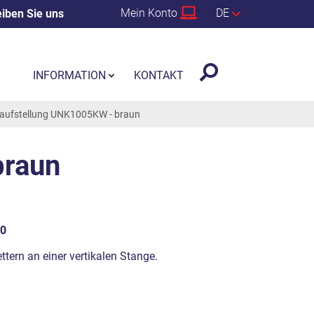
Mein Konto
DE
iben Sie uns
INFORMATION
KONTAKT
elaufstellung UNK1005KW - braun
braun
0
ettern an einer vertikalen Stange.