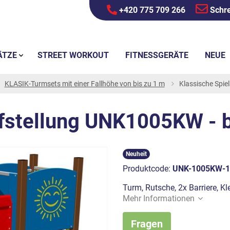
+420 775 709 266
Schre
ÄTZE
STREET WORKOUT
FITNESSGERÄTE
NEUE
KLASIK-Turmsets mit einer Fallhöhe von bis zu 1 m
Klassische Spi
ufstellung UNK1005KW - 
Neuheit
Produktcode:
UNK-1005KW-1
Turm, Rutsche, 2x Barriere, Kl
Mehr Informationen
Fragen