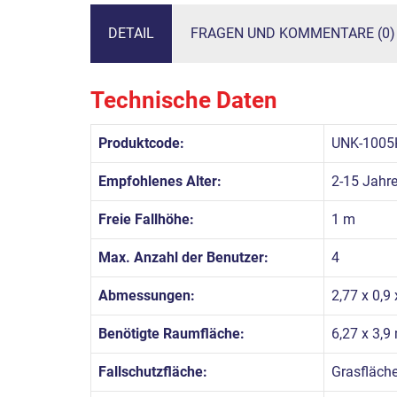
DETAIL
FRAGEN UND KOMMENTARE (0)
Technische Daten
Produktcode:
UNK-1005
Empfohlenes Alter:
2-15 Jahr
Freie Fallhöhe:
1 m
Max. Anzahl der Benutzer:
4
Abmessungen:
2,77 x 0,9
Benötigte Raumfläche:
6,27 x 3,9
Fallschutzfläche:
Grasfläch