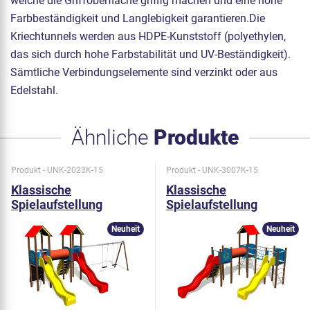
welche die Griffoberfläche griffig machen und eine hohe
Farbbeständigkeit und Langlebigkeit garantieren.Die
Kriechtunnels werden aus HDPE-Kunststoff (polyethylen,
das sich durch hohe Farbstabilität und UV-Beständigkeit).
Sämtliche Verbindungselemente sind verzinkt oder aus
Edelstahl.
Ähnliche
Produkte
Produkt - UNK-2023K-15
Produkt - UNK-3007K-15
Klassische
Klassische
Spielaufstellung
Spielaufstellung
UNK2023K - metall
UNK3007K - metall
Neuheit
Neuheit