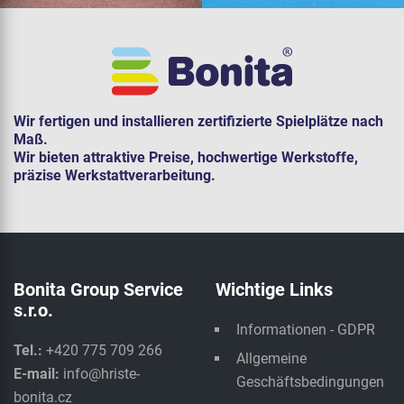
Wir fertigen und installieren zertifizierte Spielplätze nach
Maß.
Wir bieten attraktive Preise, hochwertige Werkstoffe,
präzise Werkstattverarbeitung.
Bonita Group Service
Wichtige Links
s.r.o.
Informationen - GDPR
Tel.:
+420 775 709 266
Allgemeine
E-mail:
info@hriste-
Geschäftsbedingungen
bonita.cz