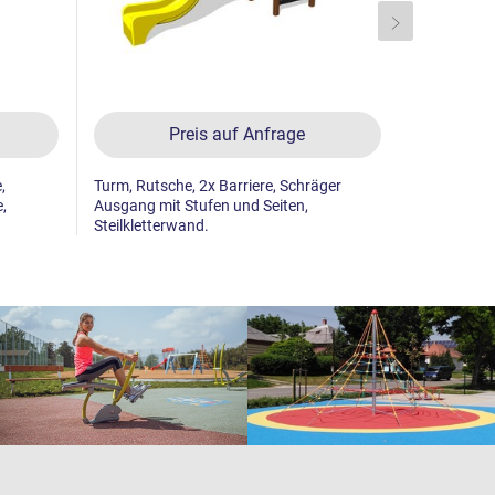
Preis auf Anfrage
,
Turm, Rutsche, 2x Barriere, Schräger
Turm, Rutsc
e,
Ausgang mit Stufen und Seiten,
Schräger A
Steilkletterwand.