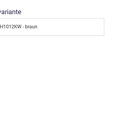
variante
NH1012KW - braun