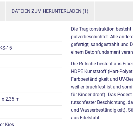
DATEIEN ZUM HERUNTERLADEN (1)
Die Tragkonstruktion besteht
pulverbeschichtet. Alle ande
gefertigt, sandgestrahlt und 
KS-15
einem Betonfundament verank
e
Die Rutsche besteht aus Fibe
HDPE Kunststoff (Hart-Polyet
Farbbeständigkeit und UV-Best
weil er bruchfest ist und somi
für Kinder droht). Das Podes
3 x 2,35 m
rutschfester Beschichtung, das
und Wasserbeständigkeit). Sä
aus Edelstahl.
r Kies