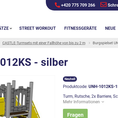
+420 775 709 266
Schre
ÄTZE
STREET WORKOUT
FITNESSGERÄTE
NEUE
CASTLE-Turmsets mit einer Fallhöhe von bis zu 2 m
Burgspielset U
012KS - silber
Neuheit
Produktcode:
UNH-1012KS-1
Turm, Rutsche, 2x Barriere, S
Mehr Informationen
Fragen