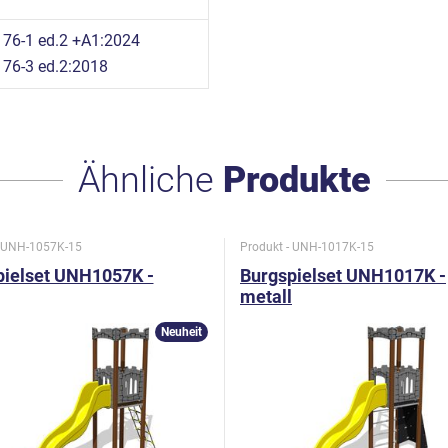
76-1 ed.2 +A1:2024
76-3 ed.2:2018
Ähnliche
Produkte
- UNH-1057K-15
Produkt - UNH-1017K-15
pielset UNH1057K -
Burgspielset UNH1017K -
metall
Neuheit