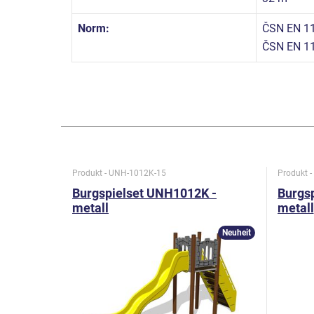
Norm:
ČSN EN 11
ČSN EN 11
Produkt - UNH-1012K-15
Produkt 
Burgspielset UNH1012K -
Burgs
metall
metall
Neuheit