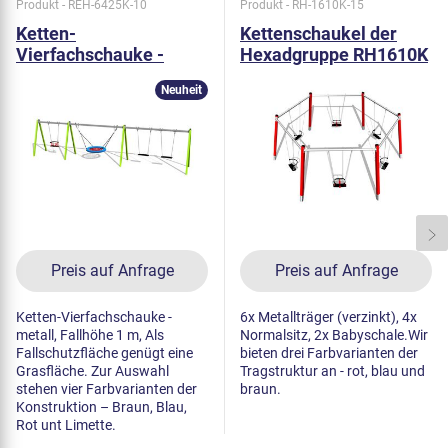
Produkt - REH-6425K-10
Produkt - RH-1610K-15
Ketten-
Kettenschaukel der
Vierfachschauke -
Hexadgruppe RH1610K
metall (f.h. 1 m)
- metall (f.h. 1,5 m)
Neuheit
Preis auf Anfrage
Preis auf Anfrage
Ketten-Vierfachschauke -
6x Metallträger (verzinkt), 4x
metall, Fallhöhe 1 m, Als
Normalsitz, 2x Babyschale.Wir
Fallschutzfläche genügt eine
bieten drei Farbvarianten der
Grasfläche. Zur Auswahl
Tragstruktur an - rot, blau und
stehen vier Farbvarianten der
braun.
Konstruktion – Braun, Blau,
Rot unt Limette.