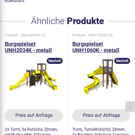
Edelstahl.
Ähnliche
Produkte
Produkt - UNH-2034K-15
Produkt - UNH-1060K-20
Burgspielset
Burgspielset
UNH2034K - metall
UNH1060K - metall
Neuheit
Neuheit
Preis auf Anfrage
Preis auf Anfrage
2x Turm, 3x Rutsche, Zinnen,
Turm, Tunnelrutsche, Zinnen,
vertikale Leiter, Schräger
2x Barriere, Schräger Ausgang