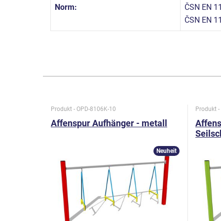
Norm:
ČSN EN 11
ČSN EN 1
Produkt - OPD-8106K-10
Produkt 
Affenspur Aufhänger - metall
Affens
Seilsc
Neuheit