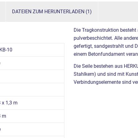
DATEIEN ZUM HERUNTERLADEN (1)
Die Tragkonstruktion besteht
pulverbeschichtet. Alle ande
gefertigt, sandgestrahlt und 
KB-10
einem Betonfundament verank
e
Die Seile bestehen aus HERK
Stahlkern) und sind mit Kuns
Verbindungselemente sind ver
8 x 1,3 m
8 m
e