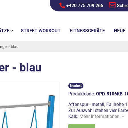
+420 775 709 266
Schre
ÄTZE
STREET WORKOUT
FITNESSGERÄTE
NEUE
ger - blau
r - blau
Neuheit
Produktcode:
OPD-8106KB-1
Affenspur - metall, Fallhöhe 
Zur Auswahl stehen vier Farbv
Kalk.
Mehr Informationen