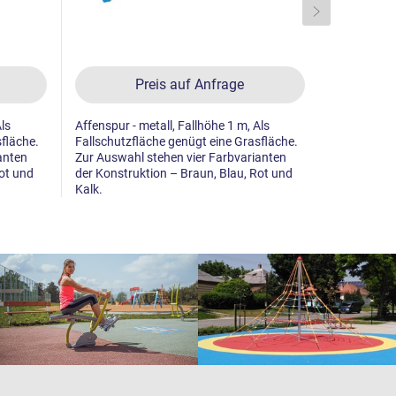
Preis auf Anfrage
Als
Affenspur - metall, Fallhöhe 1 m, Als
Affenspur -
fläche.
Fallschutzfläche genügt eine Grasfläche.
Fallschutzf
anten
Zur Auswahl stehen vier Farbvarianten
Zur Auswah
Rot und
der Konstruktion – Braun, Blau, Rot und
der Konstru
Kalk.
Kalk.