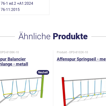
76-1 ed.2 +A1:2024
176-11:2015
Ähnliche
Produkte
- OPD-8108K-10
Produkt - OPD-8102K-10
pur Balancier
Affenspur Springseil - me
hlange - metall
Neuheit