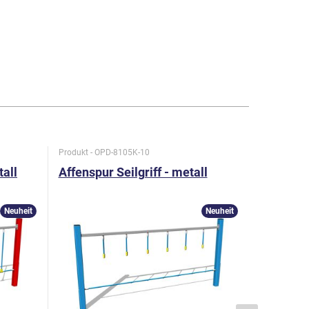
Produkt - OPD-8105K-10
Produkt - O
tall
Affenspur Seilgriff - metall
Affenspu
form - m
Neuheit
Neuheit