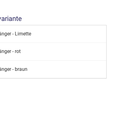
variante
nger - Limette
nger - rot
nger - braun