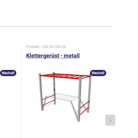
Produkt - SSE-8310K-20
Produkt - SS
Klettergerüst - metall
Kletterg
Neuheit
Neuheit