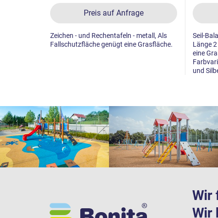
Preis auf Anfrage
Zeichen - und Rechentafeln - metall, Als
Seil-Bal
Fallschutzfläche genügt eine Grasfläche.
Länge 2 
eine Gra
Farbvari
und Silbe
Wir 
Wir 