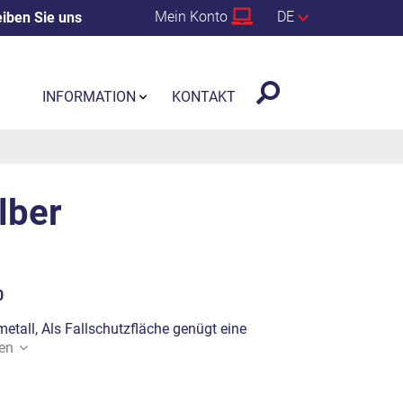
Mein Konto
DE
iben Sie uns
INFORMATION
KONTAKT
lber
0
metall, Als Fallschutzfläche genügt eine
en