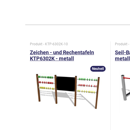
Produkt - KTP-6302K-10
Produkt 
Zeichen - und Rechentafeln
Seil-B
KTP6302K - metall
metall
Neuheit