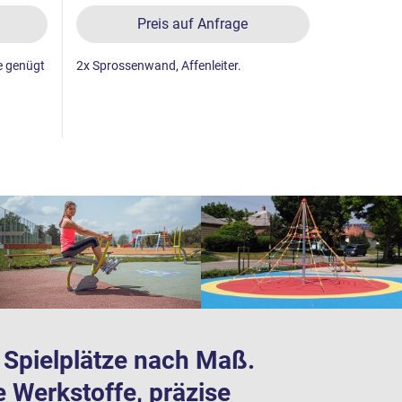
Preis auf Anfrage
he genügt
2x Sprossenwand, Affenleiter.
Spinnennet
te Spielplätze nach Maß.
e Werkstoffe, präzise