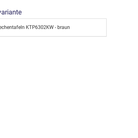
variante
Rechentafeln KTP6302KW - braun