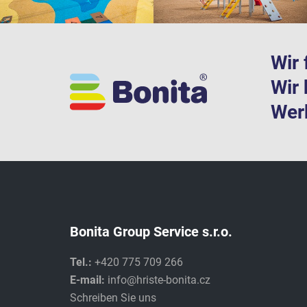
Wir 
Wir 
Werk
Bonita Group Service s.r.o.
Tel.:
+420 775 709 266
E-mail:
info@hriste-bonita.cz
Schreiben Sie uns