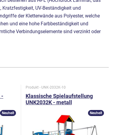
ach bestehen aus HPL (Hochdruck Laminat, das
, Kratzfestigkeit, UV-Beständigkeit und
dgriffe der Kletterwände aus Polyester, welche
achen und eine hohe Farbbeständigkeit und
ämtliche Verbindungselemente sind verzinkt oder
Produkt - UNK-2032K-10
Produkt - U
 -
Klassische Spielaufstellung
Klassisc
UNK2032K - metall
UNK2038
Neuheit
Neuheit