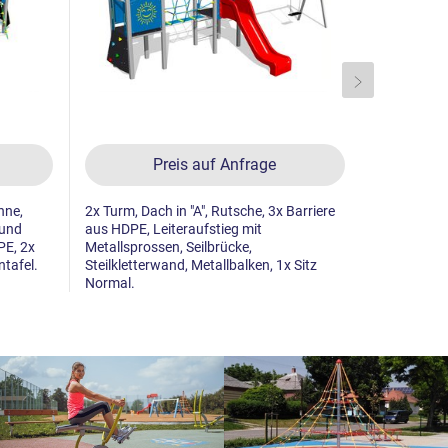
Preis auf Anfrage
hne,
2x Turm, Dach in "A", Rutsche, 3x Barriere
2x Turm, Ru
 und
aus HDPE, Leiteraufstieg mit
Ausgang mi
PE, 2x
Metallsprossen, Seilbrücke,
Steilklette
ntafel.
Steilkletterwand, Metallbalken, 1x Sitz
Steilklette
Normal.
Barriereau