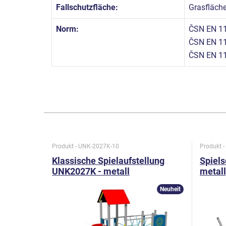
Fallschutzfläche:
Grasfläch
Norm:
ČSN EN 11
ČSN EN 11
ČSN EN 1
Produkt - UNK-2027K-10
Produkt 
Klassische Spielaufstellung
Spiels
UNK2027K - metall
metall
Neuheit