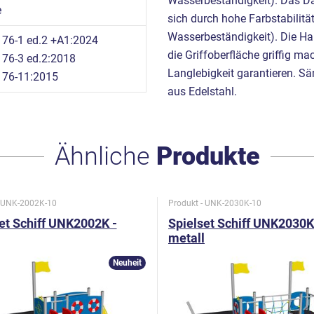
Wasserbeständigkeit). Das D
e
sich durch hohe Farbstabilität
Wasserbeständigkeit). Die Han
76-1 ed.2 +A1:2024
die Griffoberfläche griffig m
76-3 ed.2:2018
Langlebigkeit garantieren. S
176-11:2015
aus Edelstahl.
Ähnliche
Produkte
- UNK-2002K-10
Produkt - UNK-2030K-10
et Schiff UNK2002K -
Spielset Schiff UNK2030K
metall
Neuheit