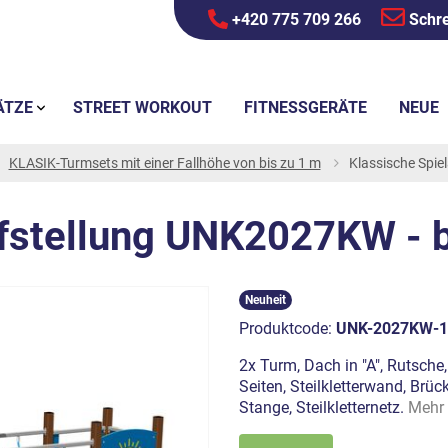
+420 775 709 266
Schre
ÄTZE
STREET WORKOUT
FITNESSGERÄTE
NEUE
KLASIK-Turmsets mit einer Fallhöhe von bis zu 1 m
Klassische Spi
ufstellung UNK2027KW - 
Neuheit
Produktcode:
UNK-2027KW-1
2x Turm, Dach in "A", Rutsche
Seiten, Steilkletterwand, Brück
Stange, Steilkletternetz.
Mehr 