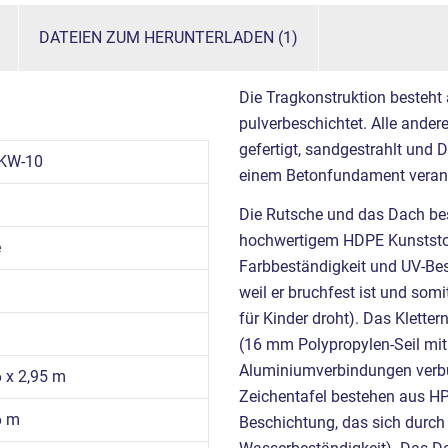
DATEIEN ZUM HERUNTERLADEN (1)
Die Tragkonstruktion besteht
pulverbeschichtet. Alle ande
gefertigt, sandgestrahlt und 
KW-10
einem Betonfundament verank
Die Rutsche und das Dach bes
hochwertigem HDPE Kunststoff
e
Farbbeständigkeit und UV-Best
weil er bruchfest ist und somi
für Kinder droht). Das Klett
(16 mm Polypropylen-Seil mit 
Aluminiumverbindungen verbun
6 x 2,95 m
Zeichentafel bestehen aus HP
6 m
Beschichtung, das sich durch 