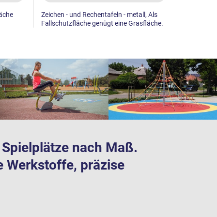
läche
Zeichen - und Rechentafeln - metall, Als
Zeichen - u
Fallschutzfläche genügt eine Grasfläche.
Fallschutzf
te Spielplätze nach Maß.
e Werkstoffe, präzise