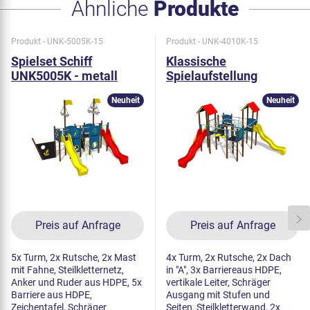
Ähnliche
Produkte
Produkt - UNK-5005K-15
Produkt - UNK-4010K-15
Spielset Schiff
Klassische
UNK5005K - metall
Spielaufstellung
UNK4010K - metall
Neuheit
Neuheit
Preis auf Anfrage
Preis auf Anfrage
5x Turm, 2x Rutsche, 2x Mast
4x Turm, 2x Rutsche, 2x Dach
mit Fahne, Steilkletternetz,
in "A", 3x Barriereaus HDPE,
Anker und Ruder aus HDPE, 5x
vertikale Leiter, Schräger
Barriere aus HDPE,
Ausgang mit Stufen und
Zeichentafel, Schräger
Seiten, Steilkletterwand, 2x