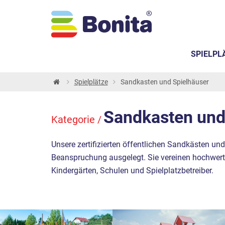
SPIELPL
Spielplätze
Sandkasten und Spielhäuser
Sandkasten und
Kategorie /
Unsere zertifizierten öffentlichen Sandkästen und
Beanspruchung ausgelegt. Sie vereinen hochwerti
Kindergärten, Schulen und Spielplatzbetreiber.