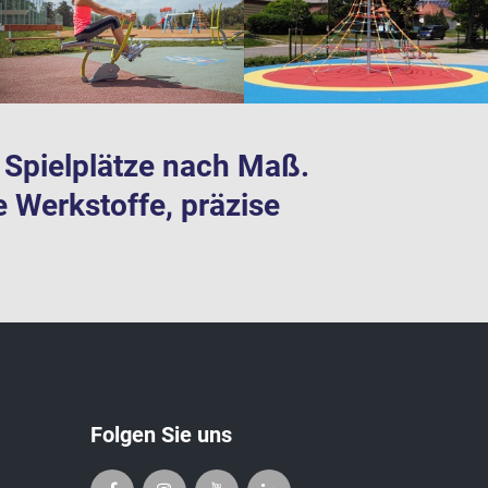
te Spielplätze nach Maß.
e Werkstoffe, präzise
Folgen Sie uns