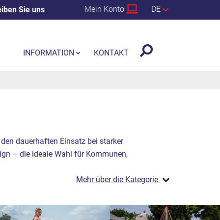
Mein Konto
DE
iben Sie uns
INFORMATION
KONTAKT
 den dauerhaften Einsatz bei starker
sign – die ideale Wahl für Kommunen,
Mehr über die Kategorie