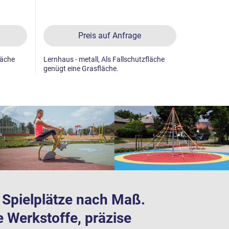
Preis auf Anfrage
läche
Lernhaus - metall, Als Fallschutzfläche
Lernhaus - 
genügt eine Grasfläche.
genügt eine
te Spielplätze nach Maß.
e Werkstoffe, präzise