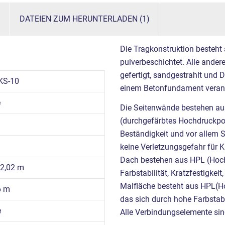
DATEIEN ZUM HERUNTERLADEN (1)
Die Tragkonstruktion besteht
pulverbeschichtet. Alle ande
gefertigt, sandgestrahlt und 
KS-10
einem Betonfundament verank
e
Die Seitenwände bestehen a
(durchgefärbtes Hochdruckpoly
Beständigkeit und vor allem Si
keine Verletzungsgefahr für K
Dach bestehen aus HPL (Hoch
x 2,02 m
Farbstabilität, Kratzfestigkei
Malfläche besteht aus HPL(Ho
6 m
das sich durch hohe Farbstabi
e
Alle Verbindungselemente sind