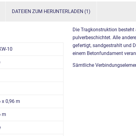
DATEIEN ZUM HERUNTERLADEN (1)
Die Tragkonstruktion besteht
pulverbeschichtet. Alle ande
gefertigt, sandgestrahlt und 
KW-10
einem Betonfundament verank
e
Sämtliche Verbindungselement
6 x 0,96 m
6 m
e