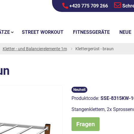
+420 775 709 266
Schre
ÄTZE
STREET WORKOUT
FITNESSGERÄTE
NEUE
Kletter - und Balancierelemente 1m
Klettergerüst - braun
un
Neuheit
Produktcode:
SSE-8315KW-1
Stangenklettern, 2x Sprosse
Fragen