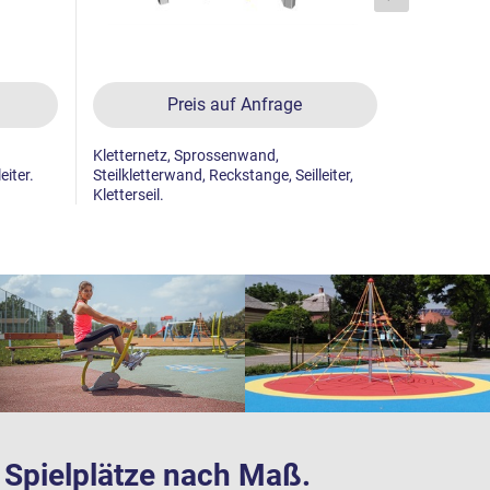
Preis auf Anfrage
Kletternetz, Sprossenwand,
Dreifachrec
eiter.
Steilkletterwand, Reckstange, Seilleiter,
Als Fallsch
Kletterseil.
Grasfläche
te Spielplätze nach Maß.