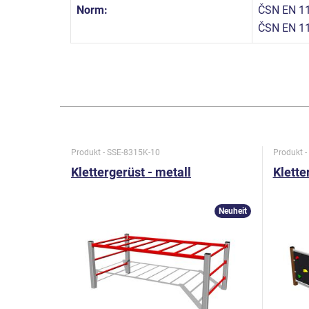
Norm:
ČSN EN 11
ČSN EN 1
Produkt - SSE-8315K-10
Produkt 
Klettergerüst - metall
Klette
Neuheit