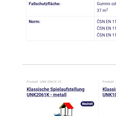
Fallschutzfläche:
Gummi ode
2
37 m
Norm:
ČSN EN 11
ČSN EN 11
ČSN EN 1
Produkt - UNK-2061K-15
Produkt 
Klassische Spielaufstellung
Klassi
UNK2061K - metall
UNK10
Neuheit