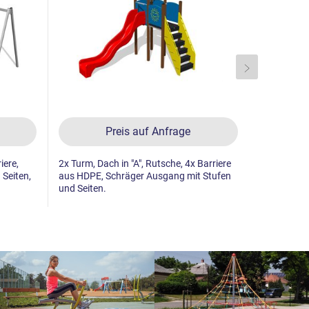
Preis auf Anfrage
iere,
2x Turm, Dach in "A", Rutsche, 4x Barriere
2x Turm, Da
Seiten,
aus HDPE, Schräger Ausgang mit Stufen
aus HDPE, 
und Seiten.
und Seiten,