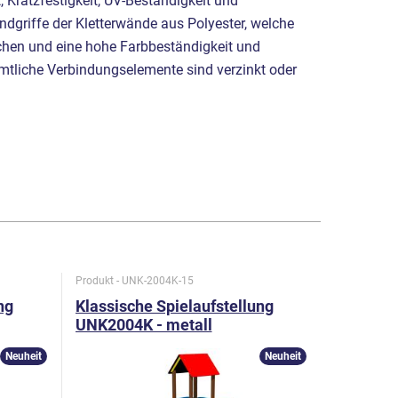
, Kratzfestigkeit, UV-Beständigkeit und
dgriffe der Kletterwände aus Polyester, welche
achen und eine hohe Farbbeständigkeit und
ämtliche Verbindungselemente sind verzinkt oder
Produkt - UNK-2004K-15
Produkt - U
ng
Klassische Spielaufstellung
Klassisc
UNK2004K - metall
UNK2006
Neuheit
Neuheit