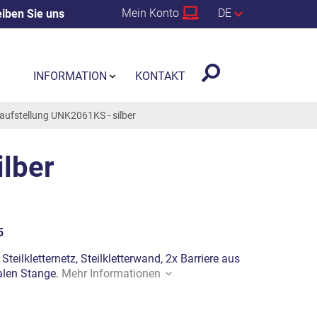
Mein Konto
DE
iben Sie uns
INFORMATION
KONTAKT
laufstellung UNK2061KS - silber
ilber
5
Steilkletternetz, Steilkletterwand, 2x Barriere aus
kalen Stange.
Mehr Informationen