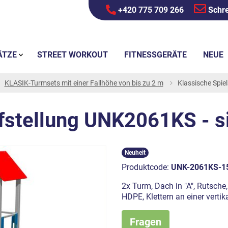
+420 775 709 266
Schre
ÄTZE
STREET WORKOUT
FITNESSGERÄTE
NEUE
KLASIK-Turmsets mit einer Fallhöhe von bis zu 2 m
Klassische Spie
fstellung UNK2061KS - s
Neuheit
Produktcode:
UNK-2061KS-1
2x Turm, Dach in "A", Rutsche, 
HDPE, Klettern an einer verti
Fragen