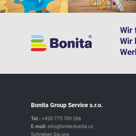
Wir 
Wir 
Werk
Bonita Group Service s.r.o.
Tel.:
+420 775 709 266
E-mail:
info@hriste-bonita.cz
Schreiben Sie uns