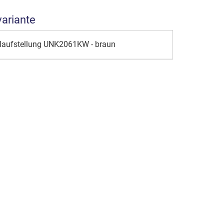
variante
elaufstellung UNK2061KW - braun