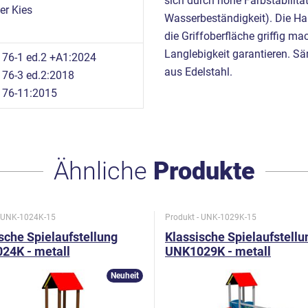
sich durch hohe Farbstabilität
r Kies
Wasserbeständigkeit). Die Han
die Griffoberfläche griffig m
Langlebigkeit garantieren. S
76-1 ed.2 +A1:2024
aus Edelstahl.
76-3 ed.2:2018
176-11:2015
Ähnliche
Produkte
- UNK-1024K-15
Produkt - UNK-1029K-15
sche Spielaufstellung
Klassische Spielaufstellu
24K - metall
UNK1029K - metall
Neuheit