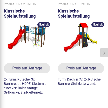
Produkt - UNK-2005K-15
Produkt - UNK-1039K-15
Klassische
Klassische
Spielaufstellung
Spielaufstellung
UNK2005K - metall
UNK1039K - metall
Neuheit
Neuheit
Preis auf Anfrage
Preis auf Anfrage
2x Turm, Rutsche, 3x
Turm, Dach in "A", 2x Rutsche,
Barriereaus HDPE, Klettern an
Barriere, Steilkletterwand.
einer vertikalen Stange,
Seilbrücke, Steilkletternetz.