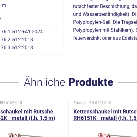
5 m
rutschfester Beschichtung, das
und Wasserbeständigkeit). Di
e
Polypropylen-Seil. Die Trag
Polypropylen mit Stahlkern).
76-1 ed.2 +A1:2024
feuerverzinkt oder aus Edelst
76-2 ed.2:2018
76-3 ed.2:2018
Ähnliche
Produkte
- RH-6152K-15
Produkt - RH-6151K-15
schaukel mit Rutsche
Kettenschaukel mit Ruts
K - metall (f.h. 1,5 m)
RH6151K - metall (f.h. 1,5