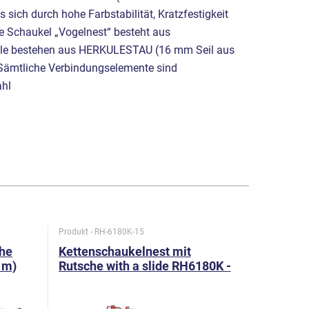
 sich durch hohe Farbstabilität, Kratzfestigkeit
e Schaukel „Vogelnest“ besteht aus
seile bestehen aus HERKULESTAU (16 mm Seil aus
 Sämtliche Verbindungselemente sind
ahl
Produkt - RH-6180K-15
Produkt - R
che
Kettenschaukelnest mit
Kettensc
 m)
Rutsche with a slide RH6180K -
- metall 
metall (f.h. 1,5 m)