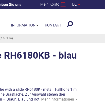
Mein Konto
DE
iben Sie uns
INFORMATION
KONTAKT
f.h. 1 m)
de RH6180KB - blau
e with a slide RH6180K - metall, Fallhöhe 1 m,
ine Grasfläche. Zur Auswahl stehen drei
on – Braun, Blau und Rot.
Mehr Informationen