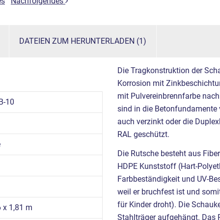
es
Nachfolgendes
DATEIEN ZUM HERUNTERLADEN (1)
Die Tragkonstruktion der Scha
Korrosion mit Zinkbeschichtu
mit Pulvereinbrennfarbe nach
B-10
sind in die Betonfundamente 
auch verzinkt oder die Duple
RAL geschützt.
e
Die Rutsche besteht aus Fibe
HDPE Kunststoff (Hart-Polyet
Farbbeständigkeit und UV-Best
weil er bruchfest ist und somi
für Kinder droht). Die Schauk
6 x 1,81 m
Stahlträger aufgehängt. Das