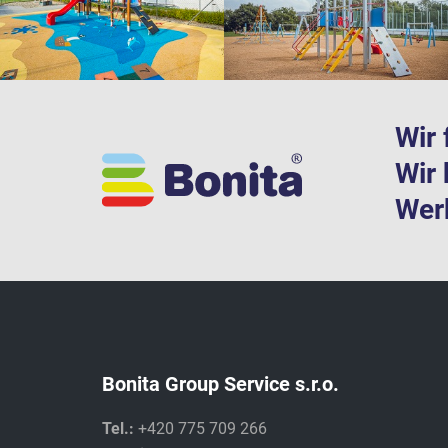
Wir 
Wir 
Werk
Bonita Group Service s.r.o.
Tel.:
+420 775 709 266