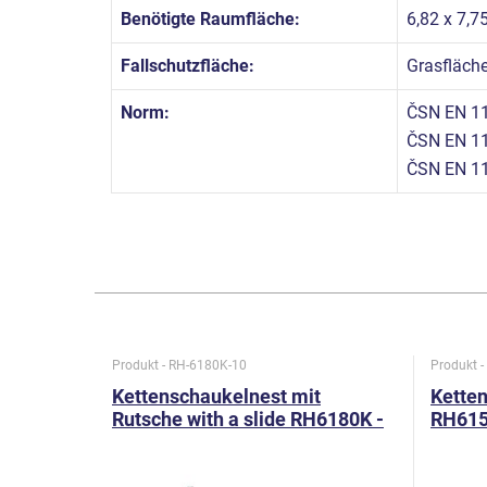
Benötigte Raumfläche:
6,82 x 7,7
Fallschutzfläche:
Grasfläch
Norm:
ČSN EN 11
ČSN EN 11
ČSN EN 11
Produkt - RH-6180K-10
Produkt 
Kettenschaukelnest mit
Ketten
Rutsche with a slide RH6180K -
RH6152
metall (f.h. 1 m)