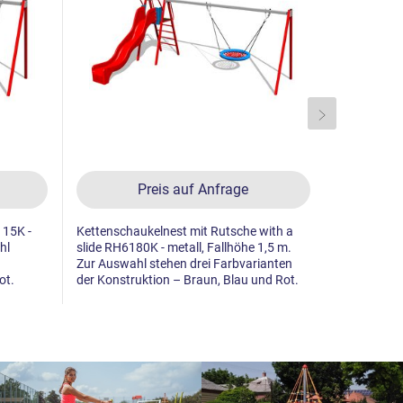
Preis auf Anfrage
115K -
Kettenschaukelnest mit Rutsche with a
Kettenschau
hl
slide RH6180K - metall, Fallhöhe 1,5 m.
Fallhöhe 1,
Zur Auswahl stehen drei Farbvarianten
Farbvariant
ot.
der Konstruktion – Braun, Blau und Rot.
Blau, Rot u