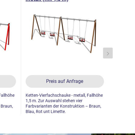
Preis auf Anfrage
Fallhöhe
Ketten-Vierfachschauke - metall, Fallhöhe
Ketten-Vier
1,5 m. Zur Auswahl stehen vier
1,5 m. Zur 
 Braun,
Farbvarianten der Konstruktion – Braun,
Farbvariant
Blau, Rot unt Limette.
Blau, Rot u