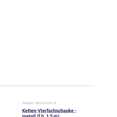
Produkt - REH-6413K-15
Produkt - R
Ketten-Vierfachschauke -
Ketten-V
metall (f.h. 1,5 m)
metall (f