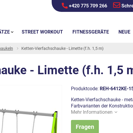
+420 775 709 266
Schre
ÄTZE
STREET WORKOUT
FITNESSGERÄTE
NEUE
haukeln
Ketten-Vierfachschauke - Limette (f.h. 1,5 m)
auke - Limette (f.h. 1,5 
Produktcode:
REH-6412KE-1
Ketten-Vierfachschauke - meta
Farbvarianten der Konstruktio
Mehr Informationen
Fragen