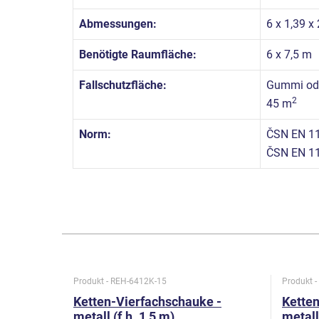
Abmessungen:
6 x 1,39 x
Benötigte Raumfläche:
6 x 7,5 m
Fallschutzfläche:
Gummi ode
2
45 m
Norm:
ČSN EN 11
ČSN EN 11
Produkt - REH-6412K-15
Produkt 
Ketten-Vierfachschauke -
Ketten
metall (f.h. 1,5 m)
metall 