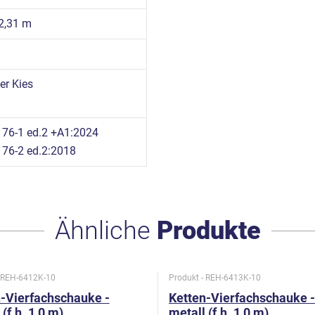
 2,31 m
r Kies
76-1 ed.2 +A1:2024
76-2 ed.2:2018
Ähnliche
Produkte
- REH-6412K-10
Produkt - REH-6413K-10
-Vierfachschauke -
Ketten-Vierfachschauke -
(f.h. 1,0 m)
metall (f.h. 1,0 m)