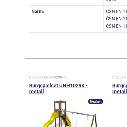
Norm:
ČSN EN 11
ČSN EN 11
ČSN EN 11
Produkt - UNH-1029K-15
Produkt 
Burgspielset UNH1029K -
Burgs
metall
metall
Neuheit