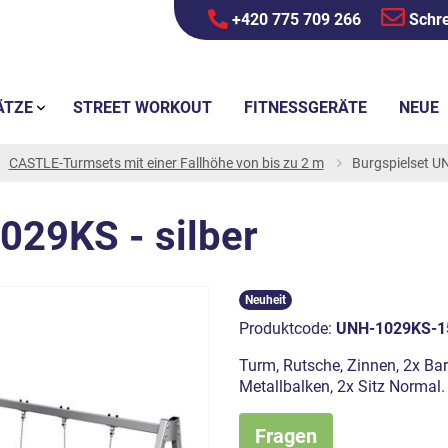
+420 775 709 266
Schre
ÄTZE
STREET WORKOUT
FITNESSGERÄTE
NEUE
CASTLE-Turmsets mit einer Fallhöhe von bis zu 2 m
Burgspielset U
029KS - silber
Neuheit
Produktcode:
UNH-1029KS-1
Turm, Rutsche, Zinnen, 2x Bar
Metallbalken, 2x Sitz Normal
Fragen