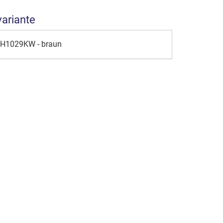
variante
NH1029KW - braun