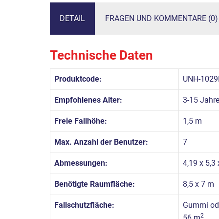
DETAIL
FRAGEN UND KOMMENTARE (0)
Technische Daten
Produktcode:
UNH-1029
Empfohlenes Alter:
3-15 Jahr
Freie Fallhöhe:
1,5 m
Max. Anzahl der Benutzer:
7
Abmessungen:
4,19 x 5,3
Benötigte Raumfläche:
8,5 x 7 m
Fallschutzfläche:
Gummi ode
2
56 m