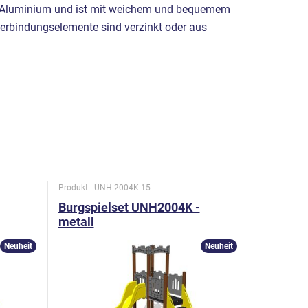
s Aluminium und ist mit weichem und bequemem
rbindungselemente sind verzinkt oder aus
Produkt - UNH-2004K-15
Produkt - U
Burgspielset UNH2004K -
Burgspi
metall
metall
Neuheit
Neuheit