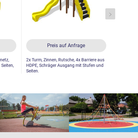
Preis auf Anfrage
rnetz,
2x Turm, Zinnen, Rutsche, 4x Barriere aus
Turm, 2x R
Seiten,
HDPE, Schräger Ausgang mit Stufen und
Stufen und S
Seiten.